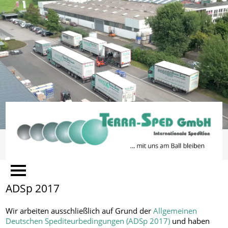
Unser Ziel ist es, Ihnen das
Ich stimme zu
bestmögliche Nutzungserlebnis zu
bieten. Hierfür werden Informationen über Ihren Besuch in
Form von Cookies auf Ihrem Endgerät gespeichert. Durch
die Nutzung dieser Webseite stimmen Sie der Verwendung
von Cookies zu. Weiterführende Informationen zum
Einsatz von Cookies finden Sie in unserer
Datenschutzerklärung
ADSp 2017
Wir arbeiten ausschließlich auf Grund der
Allgemeinen
Deutschen Spediteurbedingungen (ADSp 2017)
und haben