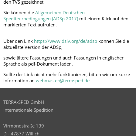
den TVS gezeichnet.
Sie können die
Allgemeinen Deutschen
Spediteurbedingungen (ADSp 2017)
mit einem Klick auf den
markierten Text aufrufen.
Über den Link
https://www.dslv.org/de/adsp
können Sie die
aktuellste Version der ADSp,
sowie ältere Fassungen und auch Fassungen in englischer
Sprache als pdf-Dokument laden.
Sollte der Link nicht mehr funktionieren, bitten wir um kurze
Information an
webmaster@terrasped.de
TERRA-SPED GmbH
Internationale Spedition
Virmondstraße 139
D - 47877 Willich