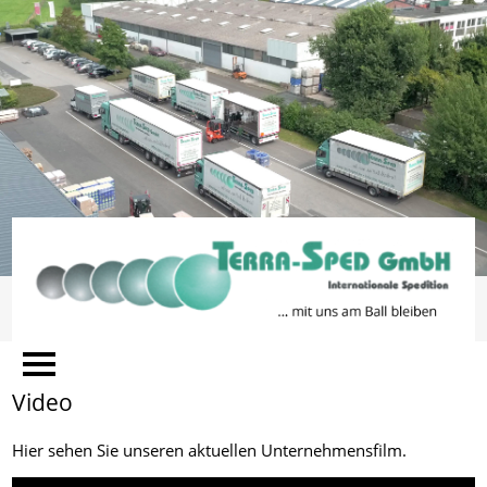
Unser Ziel ist es, Ihnen das
Ich stimme zu
bestmögliche Nutzungserlebnis zu
bieten. Hierfür werden Informationen über Ihren Besuch in
Form von Cookies auf Ihrem Endgerät gespeichert. Durch
die Nutzung dieser Webseite stimmen Sie der Verwendung
von Cookies zu. Weiterführende Informationen zum
Einsatz von Cookies finden Sie in unserer
Datenschutzerklärung
Video
Hier sehen Sie unseren aktuellen Unternehmensfilm.